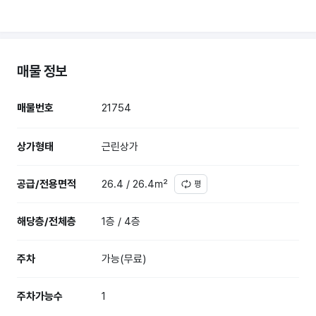
매물 정보
매물번호
21754
상가형태
근린상가
공급/전용면적
26.4 / 26.4㎡
평
해당층/전체층
1층 / 4층
주차
가능(무료)
주차가능수
1