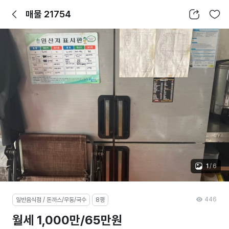
뒤로가기
공유하기
찜하기
매물 21754
1
/
6
446
일반음식점 / 돈까스/우동/국수
8평
월세 1,000만/65만원