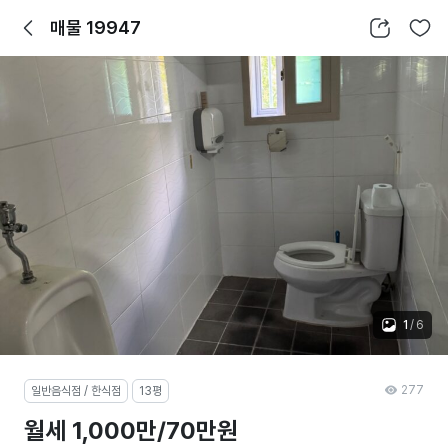
뒤로가기
공유하기
찜하기
매물 19947
1
/
6
277
일반음식점 / 한식점
13평
월세 1,000만/70만원