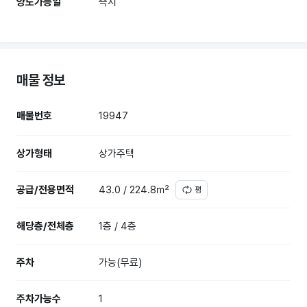
양도가능일
즉시
매물 정보
매물번호
19947
상가형태
상가주택
공급/전용면적
43.0 / 224.8㎡
평
해당층/전체층
1층 / 4층
주차
가능(무료)
주차가능수
1