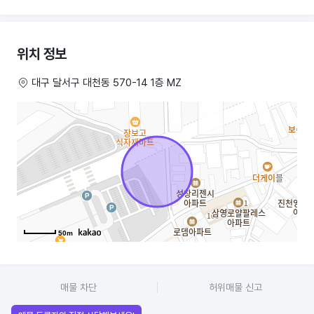
대단지들 사이에 있는게 큰 장점입니다.
계약기간 1년 남았고 자리 다 잡혀있어서 일만 조금 배우시면 충분한 수익
위치 정보
가져가실 수 있습니다
대구 달서구 대천동 570-14 1층 MZ
50m
매물 차단
허위매물 신고