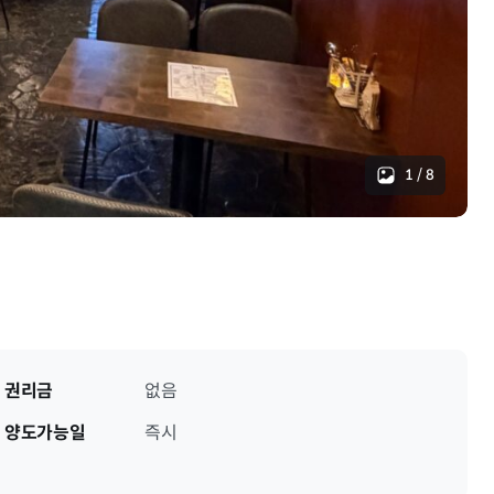
1
/
8
권리금
없음
양도가능일
즉시