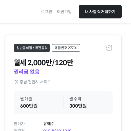
로그인
회원가입
내 사업 직거래하기
일반음식점 / 퓨전음식
매물번호 27701
공유하기
월세
2,000만/120만
권리금 없음
충남 천안시 서북구
월 매출
월 수익
600만원
300만원
판매자
유혜수