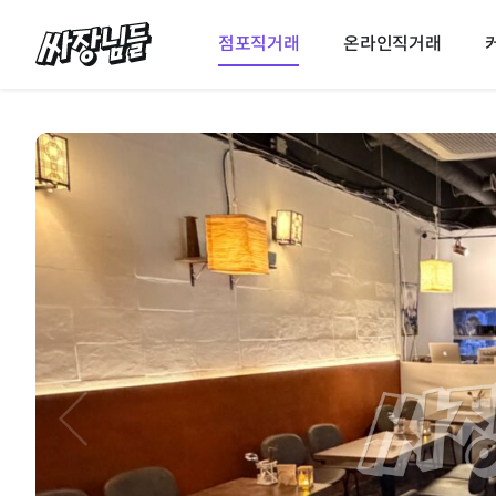
싸장님들
점포직거래
온라인직거래