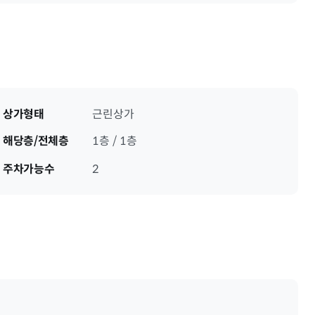
상가형태
근린상가
해당층/전체층
1층 / 1층
주차가능수
2