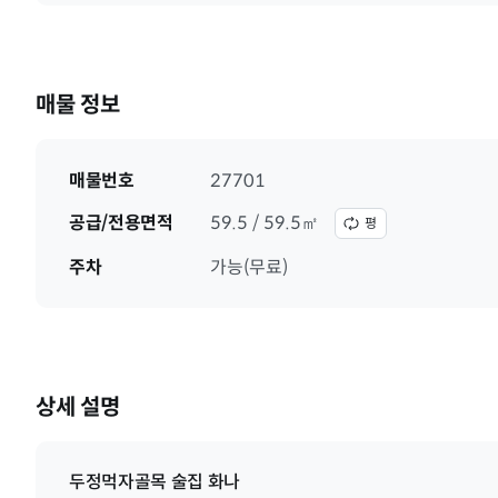
매물 정보
매물번호
27701
공급/전용면적
59.5 / 59.5㎡
평
주차
가능(무료)
상세 설명
두정먹자골목 술집 화나