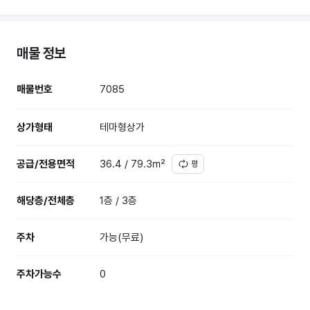
매물 정보
매물번호
7085
상가형태
테마형상가
공급/전용면적
36.4 / 79.3㎡
평
해당층/전체층
1층 / 3층
주차
가능(무료)
주차가능수
0