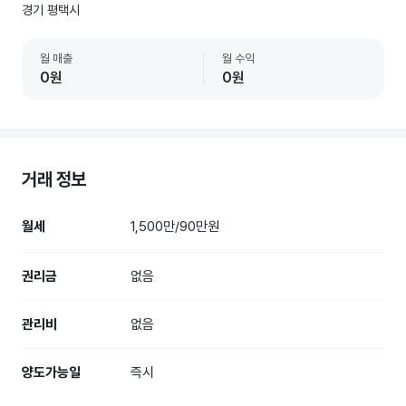
경기 평택시
월 매출
월 수익
0원
0원
거래 정보
월세
1,500만/90만원
권리금
없음
관리비
없음
양도가능일
즉시