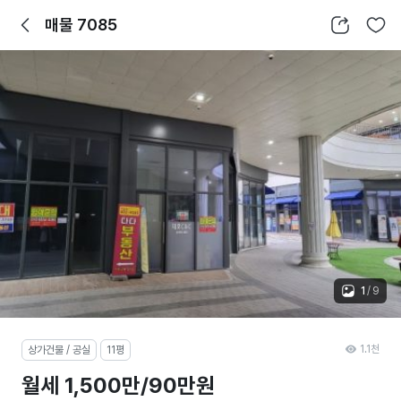
뒤로가기
공유하기
찜하기
매물 7085
1
/
9
1.1천
상가건물 / 공실
11평
월세 1,500만/90만원