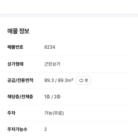
매물 정보
매물번호
6234
상가형태
근린상가
공급/전용면적
89.3 / 89.3㎡
평
해당층/전체층
1층 / 2층
주차
가능(무료)
주차가능수
2