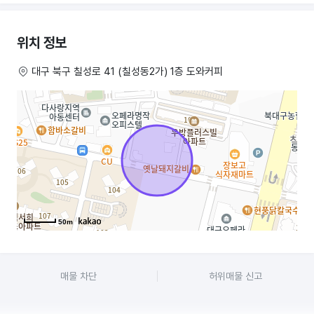
– 22년도 5월부터 장사 시작, 바닥부터 천장, 주방, 화장실까지 전부 다
손보고 들어옴.
위치 정보
– 소규모 다점포를 위해 깔끔한 인테리어와 눈에 띄는 주황과 남색으로
대구 북구 칠성로 41 (칠성동2가) 1층 도와커피
인테리어했고, 크게 손보실 부분 없음.
– 권리금은 점포 내의 모든 것들을 포함하며, 시설, 집기, 머신, 에어컨,
냉장고 등 다 포함한 가격(바로 장사 가능).
– 현재 장사는 안정적인 매출을 꾸준히 유지하고 있으며, 배달을 일체
하지않고 홀/포장만으로 성업 중.
– 생활밀집형 상권(대구역에서 대구FC축구장으로 가는 라인, 주변 다수의
아파트 상권)
50m
단골들이 매일 70% 이상 와주시는 고마운 동네이기에 조금만
신경쓰시면, 장사가 안정적 장사 가능.
매물 차단
허위매물 신고
+도도 포인트 적립 데이터로 매일, 매주 확인 중.
– 주위에 은행, 회사, 아파트들이 많기에 점심, 저녁 장사로 업장 운영.