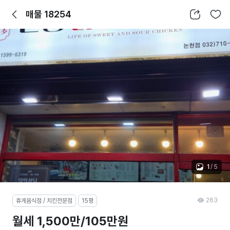
뒤로가기
공유하기
찜하기
매물 18254
1
/
5
263
휴게음식점 / 치킨전문점
15평
월세 1,500만/105만원