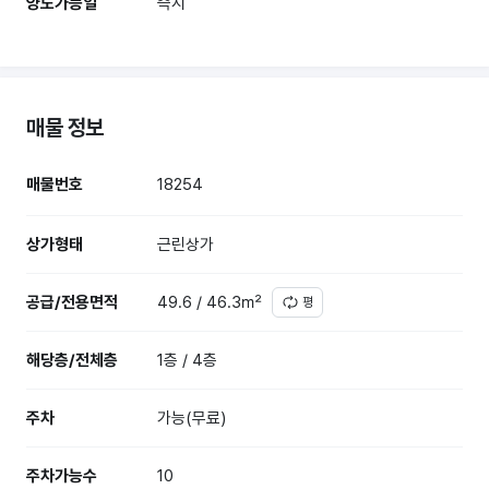
양도가능일
즉시
매물 정보
매물번호
18254
상가형태
근린상가
공급/전용면적
49.6 / 46.3㎡
평
해당층/전체층
1층 / 4층
주차
가능(무료)
주차가능수
10