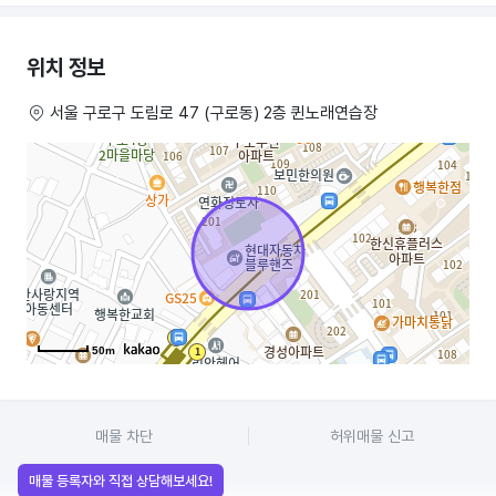
구로디지털단지근처 회사분들이 식사후모두이쪽으로 노래하러 오시는데
또 인근주민들도 많이 계시고 안정적인 손님도 많으시고 고정
위치 정보
단골손님들도많아요 주변 아파트단지 전통시장 다있음 교통편리
환경좋음
서울 구로구 도림로 47 (구로동) 2층 퀸노래연습장
50m
매물 차단
허위매물 신고
매물 등록자와 직접 상담해보세요!