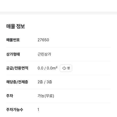
매물 정보
매물번호
27650
상가형태
근린상가
공급/전용면적
0.0 / 0.0㎡
평
해당층/전체층
2층 / 3층
주차
가능(무료)
주차가능수
1