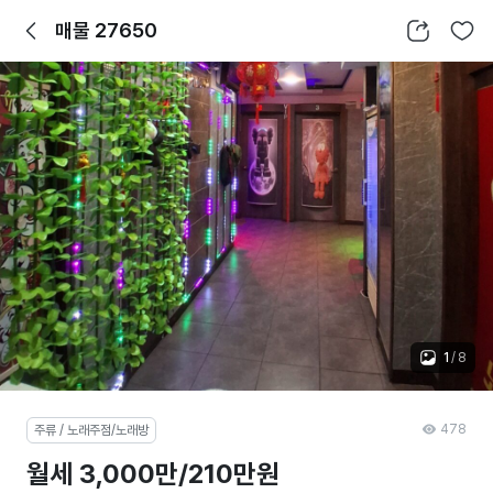
뒤로가기
공유하기
찜하기
매물 27650
1
/
8
478
주류 / 노래주점/노래방
월세 3,000만/210만원