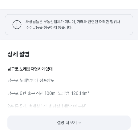
싸장님들은 부동산업체가 아니며, 거래와 관련된 어떠한 행위나
수수료등을 청구하지 않습니다.
상세 설명
남구로 노래방저렴하게임대
남구로 노래방임대 점포양도
남구로 6번 출구 직진 100m 노래방 126.14m²
2층 룸 5개, 휴게실 1개, 화장실 1개(남,여 구분)
최신중국노래기계2개있음
설명 더보기
보증금 3000 / 월210 (부가세별도) 권리금 인하 2800.
01083050666 문의.