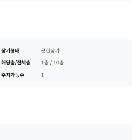
상가형태
근린상가
해당층/전체층
1층 / 10층
주차가능수
1