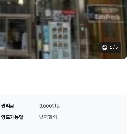
1
/
5
권리금
3,000만원
양도가능일
날짜협의