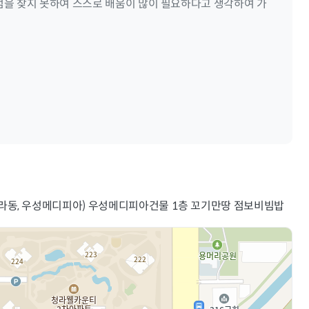
점을 찾지 못하여 스스로 배움이 많이 필요하다고 생각하여 가
청라동, 우성메디피아) 우성메디피아건물 1층 꼬기만땅 점보비빔밥