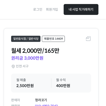
로그인
회원가입
내 사업 직거래하기
일반음식점 / 일반식당
매물번호 14409
공유하기
월세
2,000만/165만
권리금 3,000만원
인천 서구
월 매출
월 수익
2,500만원
400만원
판매자
청라꼬기