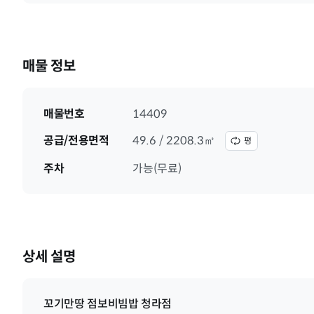
매물 정보
매물번호
14409
공급/전용면적
49.6 / 2208.3㎡
평
주차
가능(무료)
상세 설명
꼬기만땅 점보비빔밥 청라점