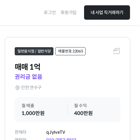
로그인
회원가입
내 사업 직거래하기
일반음식점 / 일반식당
매물번호 22065
공유하기
매매
1억
권리금 없음
인천 연수구
월 매출
월 수익
1,000만원
400만원
판매자
qJyIveTV