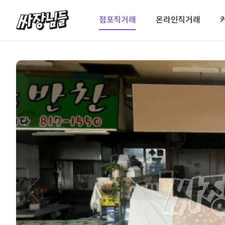
싸장님들
점포직거래
온라인직거래