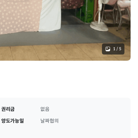
1
/
5
권리금
없음
양도가능일
날짜협의