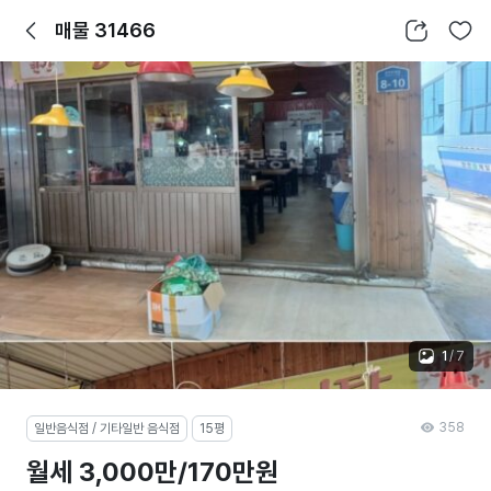
뒤로가기
공유하기
찜하기
매물 31466
1
/
7
358
일반음식점 / 기타일반 음식점
15평
월세 3,000만/170만원