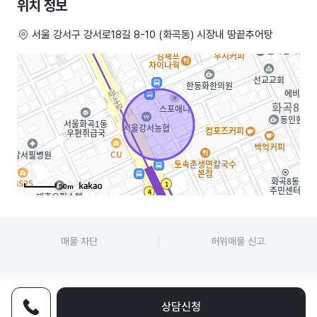
위치 정보
서울 강서구 강서로18길 8-10 (화곡동) 시장내 땅끝추어탕
50m
매물 차단
허위매물 신고
상담신청
전화상담