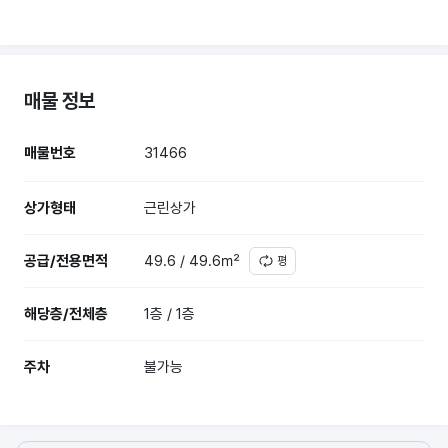
매물 정보
매물번호
31466
상가형태
근린상가
공급/전용면적
49.6 / 49.6㎡
평
해당층/전체층
1층 / 1층
주차
불가능