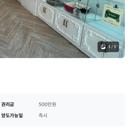
1
/
5
권리금
500만원
양도가능일
즉시