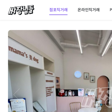
싸장님들
점포직거래
온라인직거래