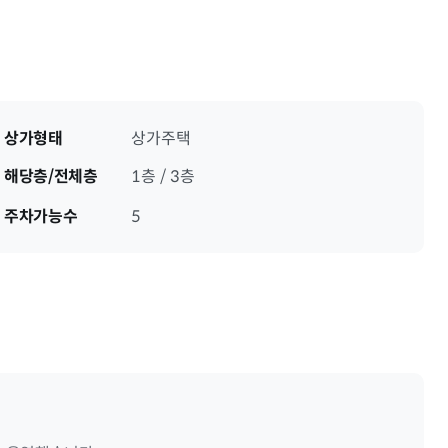
상가형태
상가주택
해당층/전체층
1층 / 3층
주차가능수
5