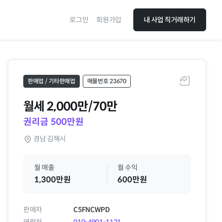
로그인
회원가입
내 사업 직거래하기
판매업 / 기타판매업
매물번호 23670
공유하기
월세
2,000만/70만
권리금 500만원
경남 김해시
월 매출
월 수익
1,300만원
600만원
판매자
C5FNCWPD