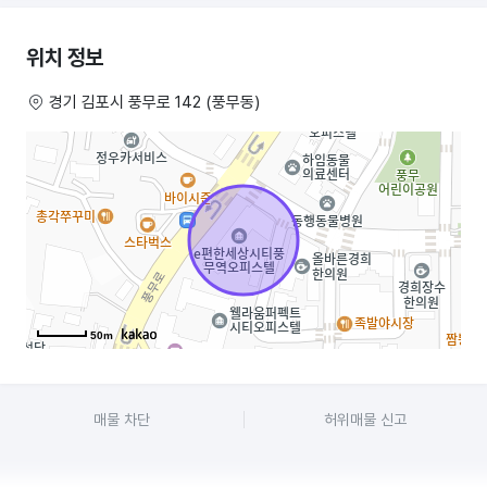
.오피스텔 대규모 고정수요 24시간 확보
위치 정보
.직장인. 학생, 거주민 포장 배달 폭발구간
경기 김포시 풍무로 142 (풍무동)
.김밥. 분식은 :”자리빨”” 인데 여기는 자리 자체가 최상
.적정. 효율 면적 전용 16.14평 -운영 부담 제로 수익 상승
*이런 분에게 딱 맞는 자리
.하루 매출 확 끌어올리고 싶은 사장님
.경쟁 적고 유동 많은 자리 찾는 사장님
.배달. 포장 동시 공략하고 싶은 사장님
50m
매물 차단
허위매물 신고