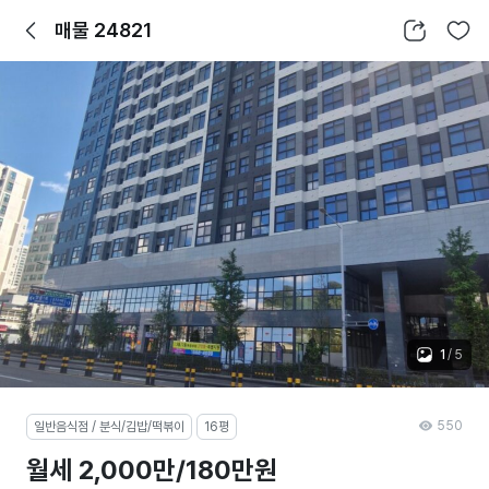
뒤로가기
공유하기
찜하기
매물 24821
1
/
5
550
일반음식점 / 분식/김밥/떡볶이
16평
월세 2,000만/180만원