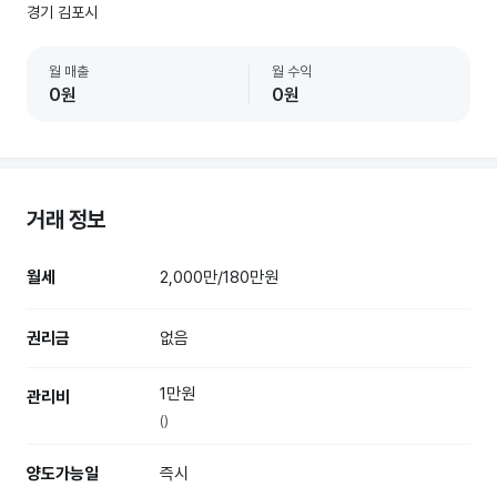
경기 김포시
월 매출
월 수익
0원
0원
거래 정보
월세
2,000만/180만원
권리금
없음
1만원
관리비
()
양도가능일
즉시