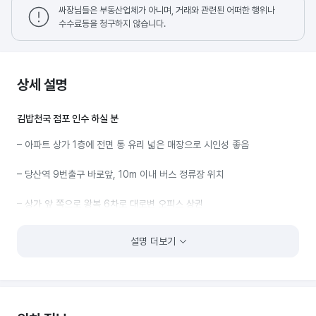
싸장님들은 부동산업체가 아니며, 거래와 관련된 어떠한 행위나
수수료등을 청구하지 않습니다.
상세 설명
김밥천국 점포 인수 하실 분
– 아파트 상가 1층에 전면 통 유리 넓은 매장으로 시인성 좋음
– 당산역 9번출구 바로앞, 10m 이내 버스 정류장 위치
– 상가 앞 쪽으로 왕복 6차로 대로변 오피스 상권
뒷편으로 대단지 아파트(삼성 래미안/1390 세대, 당산효성/480세대
설명 더보기
당산 센트럴 아이파크/800 세대) 상권, 30미터 이내로만 4개의
오피스텔이 있는
오피스 상권과 주거 상권을 두루 갖춘 최적의 상권(주 7일 상권)