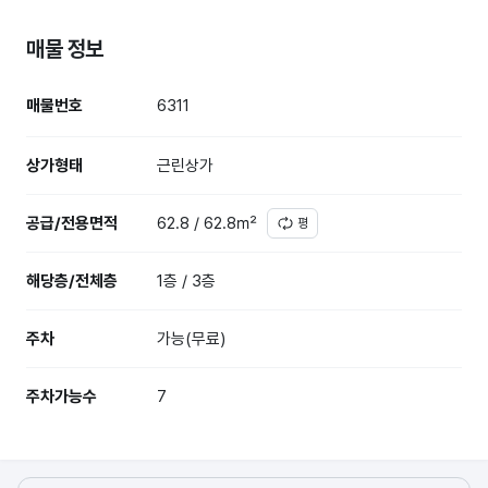
매물 정보
매물번호
6311
상가형태
근린상가
공급/전용면적
62.8 / 62.8㎡
평
해당층/전체층
1층 / 3층
주차
가능(무료)
주차가능수
7