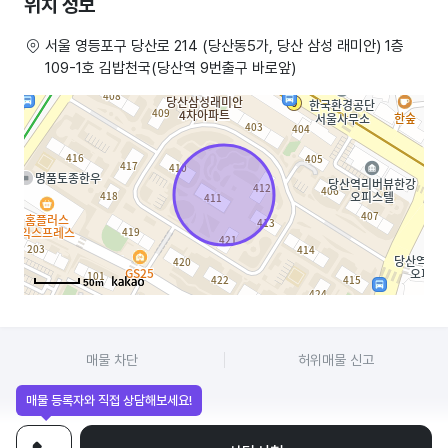
위치 정보
– 주변 분식집은 동해우동과 저희 김밥천국 두곳 뿐으로 매출이
서울 영등포구 당산로 214 (당산동5가, 당산 삼성 래미안) 1층
109-1호 김밥천국(당산역 9번출구 바로앞)
꾸준하며 안정적임
김밥천국임대,김밥천국매매,김밥천국양도,김밥천국창업,김밥천국직거래,
김밥천국오픈
50m
매물 차단
허위매물 신고
매물 등록자와 직접 상담해보세요!