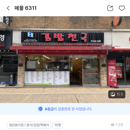
뒤로가기
공유하기
찜하기
매물 6311
1
/
5
A등급
의 검증완료 된 사업입니다.
1.3천
일반음식점 / 분식/김밥/떡볶이
19평