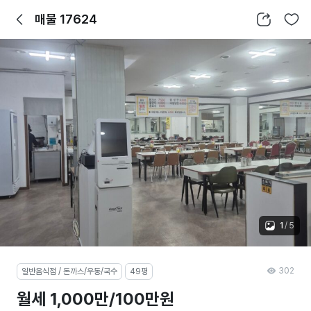
뒤로가기
공유하기
찜하기
매물 17624
1
/
5
302
일반음식점 / 돈까스/우동/국수
49평
월세 1,000만/100만원