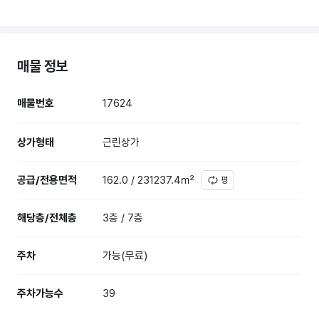
매물 정보
매물번호
17624
상가형태
근린상가
공급/전용면적
162.0 / 231237.4㎡
평
해당층/전체층
3층 / 7층
주차
가능(무료)
주차가능수
39