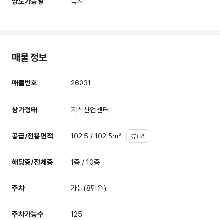
양도가능일
즉시
매물 정보
매물번호
26031
상가형태
지식산업센터
공급/전용면적
102.5 / 102.5㎡
평
해당층/전체층
1층 / 10층
주차
가능(8만원)
주차가능수
125