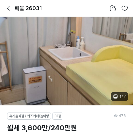
뒤로가기
공유하기
찜하기
매물 26031
1
/
7
476
휴게음식점 / 키즈카페/놀이방
31평
월세 3,600만/240만원