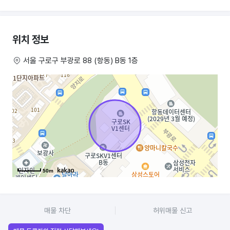
✔ 등록 고객 약 2,000명 이상
위치 정보
✔ 현재 정상 운영 중
서울 구로구 부광로 88 (항동) B동 1층
✔ 인수 후 즉시 영업 가능
안정적인 단골 고객층이 형성되어 있으며
초기 육아 가정 위주의 방문이 꾸준한 매장입니다.
또한 서울형 키즈카페 선정 이력이 있어
공공 기준을 충족한 안전성과 신뢰도를 갖춘 공간입니다.
매장 강점
50m
•
신혼부부·초기 육아 가정 밀집 상권
매물 차단
허위매물 신고
•
등록 고객 2,000명 이상 / 재방문율 우수