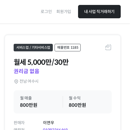
로그인
회원가입
내 사업 직거래하기
서비스업 / 기타서비스업
매물번호 1185
공유하기
월세
5,000만/30만
권리금 없음
전남 여수시
월 매출
월 수익
800만원
800만원
판매자
이연우