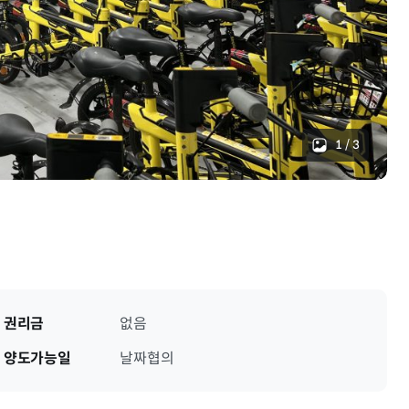
1
/
3
권리금
없음
양도가능일
날짜협의