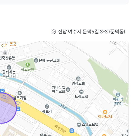
전남 여수시 둔덕5길 3-3 (둔덕동)