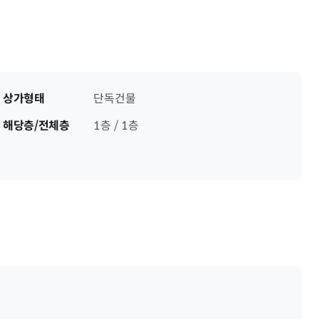
상가형태
단독건물
해당층/전체층
1층 / 1층