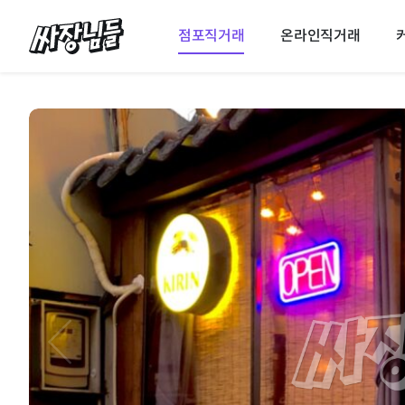
싸장님들
점포직거래
온라인직거래