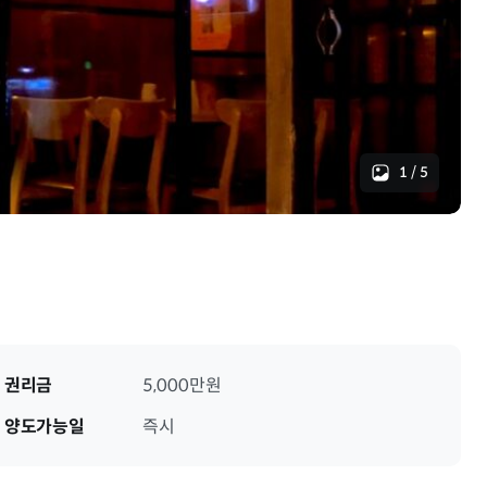
1
/
5
권리금
5,000만원
양도가능일
즉시