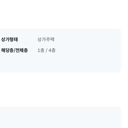
상가형태
상가주택
해당층/전체층
1층 / 4층