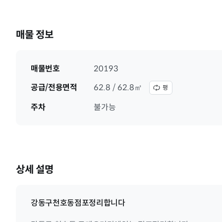
매물 정보
매물번호
20193
공급/전용면적
62.8 / 62.8㎡
평
주차
불가능
상세 설명
강동구천호동점포정리합니다