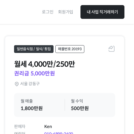
로그인
회원가입
내 사업 직거래하기
일반음식점 / 일식/ 횟집
매물번호 20193
공유하기
월세
4,000만/250만
권리금 5,000만원
서울 강동구
월 매출
월 수익
1,800만원
500만원
판매자
Ken