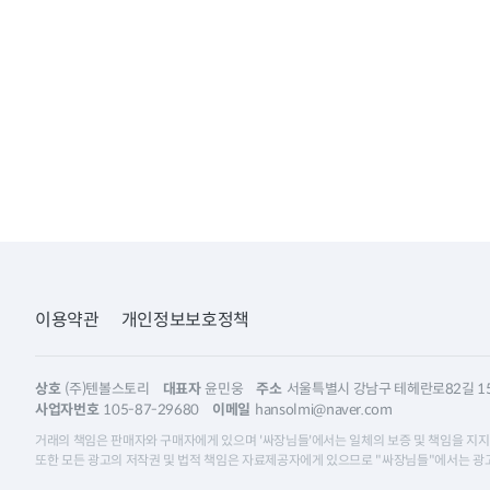
이용약관
개인정보보호정책
상호
(주)텐볼스토리
대표자
윤민웅
주소
서울특별시 강남구 테헤란로82길 15,
사업자번호
105-87-29680
이메일
hansolmi@naver.com
거래의 책임은 판매자와 구매자에게 있으며 '싸장님들'에서는 일체의 보증 및 책임을 지지
또한 모든 광고의 저작권 및 법적 책임은 자료제공자에게 있으므로 "싸장님들"에서는 광고