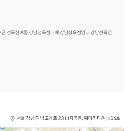
오픈,정육점매물,강남정육점매매,강남정육점임대,강남정육점
서울 강남구 밤고개로 231 (자곡동, 훼미리타운) 106호