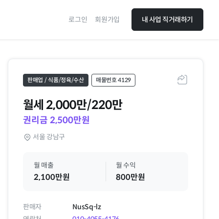
로그인
회원가입
내 사업 직거래하기
판매업 / 식품/정육/수산
매물번호 4129
공유하기
월세
2,000만/220만
권리금 2,500만원
서울 강남구
월 매출
월 수익
2,100만원
800만원
판매자
NusSq-lz