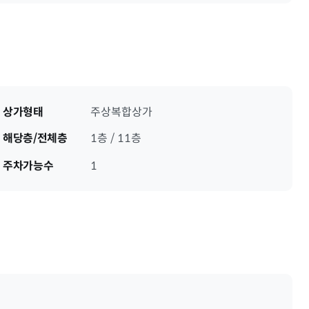
상가형태
주상복합상가
해당층/전체층
1층 / 11층
주차가능수
1