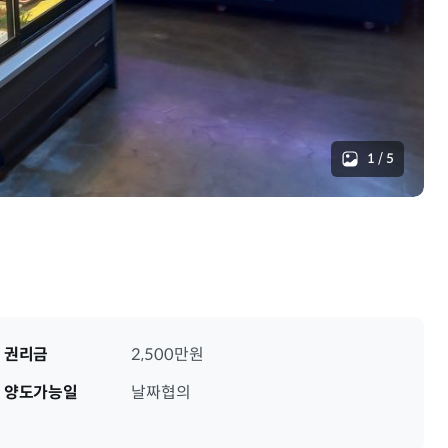
1
/
5
권리금
2,500만원
양도가능일
날짜협의