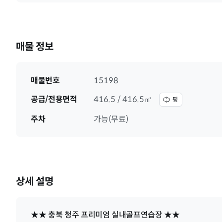
매물 정보
매물번호
15198
공급/전용면적
416.5 / 416.5㎡
평
주차
가능(무료)
상세 설명
★★ 충북 청주 프리미엄 실내골프연습장 ★★