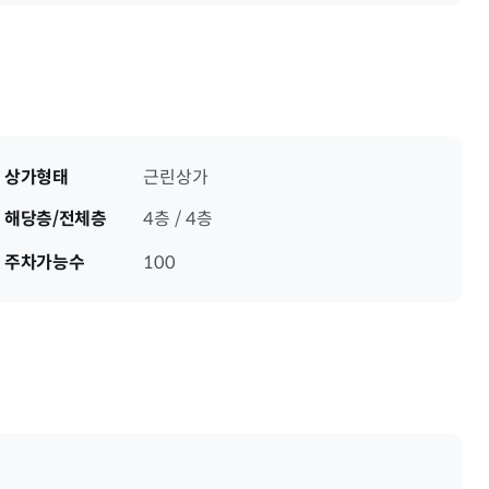
상가형태
근린상가
해당층/전체층
4층 / 4층
주차가능수
100