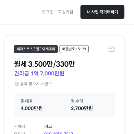
로그인
회원가입
내 사업 직거래하기
레저스포츠 / 골프아케데미
매물번호 15198
공유하기
월세
3,500만/330만
권리금 1억 7,000만원
충북 청주시 서원구
월 매출
월 수익
4,000만원
2,700만원
판매자
이크