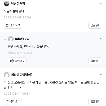
옵션
닉변한거임
도른자들이 많네..
2023-02-08 20:04
좋아요
2
답글달기
옵션
miaf12w1
안녕하세요, 만나서 반갑습니다!
2024-07-16 15:43
좋아요
0
답글달기
옵션
세상에이럴일이?
와 정말 요즘세상 무서운거 같아요..저런건 쓰지도 말도 쳐다도 보면 안될것
같네여 ㅜㅡㅜ
2023-08-14 09:14
좋아요
1
답글달기