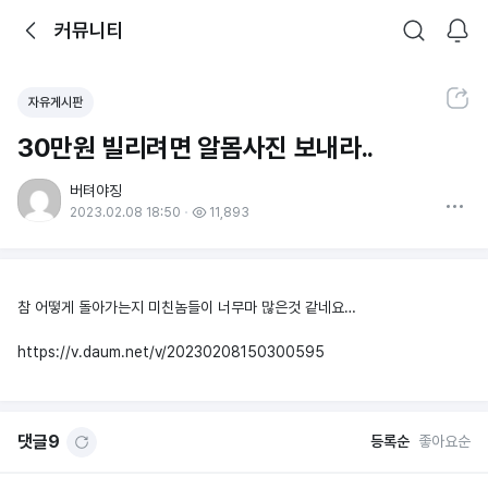
뒤로가기
커뮤니티
알림
커뮤니티
검색
공유하기
자유게시판
30만원 빌리려면 알몸사진 보내라..
버텨야징
더보기
2023.02.08 18:50
11,893
참 어떻게 돌아가는지 미친놈들이 너무마 많은것 같네요…
https://v.daum.net/v/20230208150300595
댓글
9
등록순
좋아요순