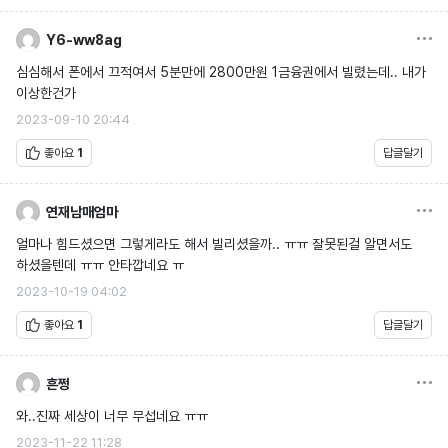
옵션
Y6-ww8ag
심심해서 폰에서 끄적여서 5분만에 2800만원 1금융권에서 빌렸는데.. 내가
이상한건가
2023-09-10 20:44
좋아요
1
답글달기
옵션
연재남매엄마
얼마나 힘드셨으면 그렇게라도 해서 빌리셨을까.. ㅠㅠ 잘못된걸 알면서도
하셨을텐데 ㅠㅠ 안타깝네요 ㅠ
2023-10-19 04:02
좋아요
1
답글달기
옵션
흔쩡
와..진짜 세상이 너무 무섭네요 ㅠㅠ
2023-11-22 11:28