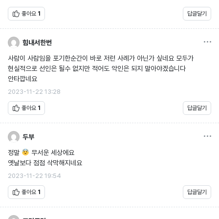
좋아요
1
답글달기
옵션
힘내서한번
사람이 사람임을 포기한순간이 바로 저런 사례가 아닌가 싶네요 모두가
현실적으로 선인은 될수 없지만 적어도 악인은 되지 말아야겠습니다
안타깝네요
2023-11-22 13:28
좋아요
1
답글달기
옵션
두부
정말
무서운 세상에요
옛날보다 점점 삭막해지네요
2023-11-22 19:54
좋아요
1
답글달기
옵션