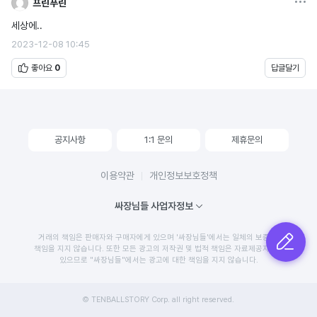
프린푸린
세상에..
2023-12-08 10:45
좋아요
0
답글달기
공지사항
1:1 문의
제휴문의
이용약관
개인정보보호정책
싸장님들 사업자정보
거래의 책임은 판매자와 구매자에게 있으며 '싸장님들'에서는 일체의 보증 및
글쓰기
책임을 지지 않습니다. 또한 모든 광고의 저작권 및 법적 책임은 자료제공자에게
있으므로 "싸장님들"에서는 광고에 대한 책임을 지지 않습니다.
© TENBALLSTORY Corp. all right reserved.