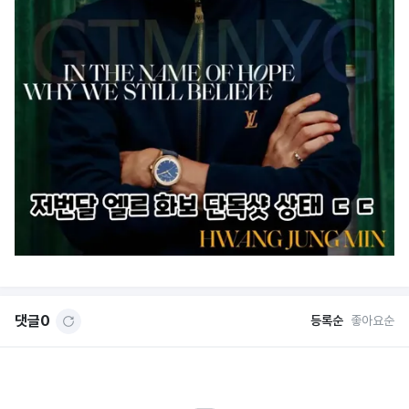
댓글
0
등록순
좋아요순