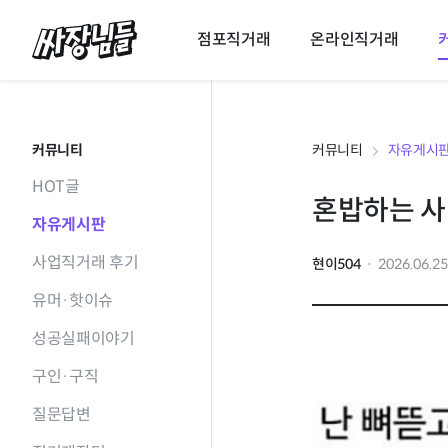
싸장님들
점포직거래
온라인직거래
커뮤니티
커뮤니티
자유게시
HOT글
혼밥하는 사
자유게시판
사업직거래 후기
현이504
2026.06.2
유머·핫이슈
성공실패이야기
구인·구직
질문답변