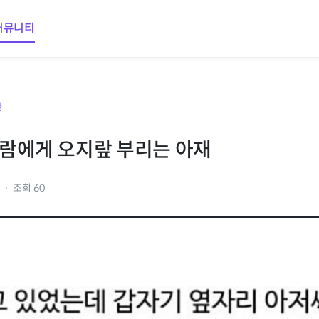
커뮤니티
판
람에게 오지랖 부리는 아재
5
조회 60