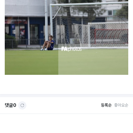
댓글
0
등록순
좋아요순