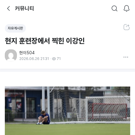
뒤로가기
커뮤니티
알림
커뮤니티
검색
공유하기
자유게시판
현지 훈련장에서 찍힌 이강인
현이504
더보기
2026.06.26 21:31
71