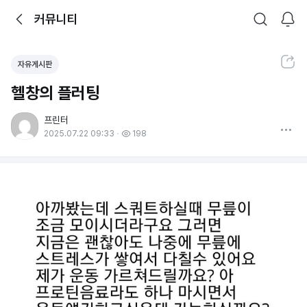
뒤로가기
커뮤니티
알림
커뮤니티
검색
공유하기
자유게시판
헬창의 플러팅
프린터
더보기
2025.07.22 09:33
198