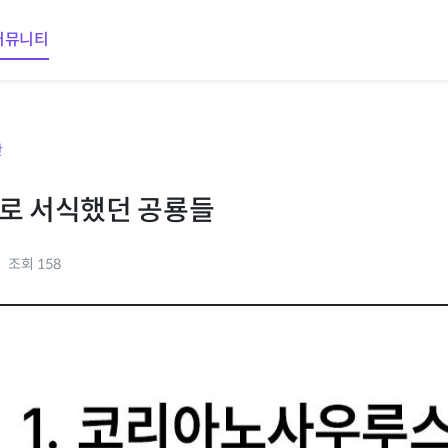
커뮤니티
판
로 서식했던 공룡들
조회 158