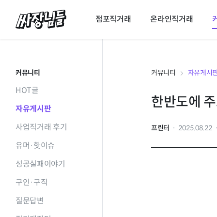
싸장님들
점포직거래
온라인직거래
커뮤니티
커뮤니티
자유게시
HOT글
한반도에 주
자유게시판
사업직거래 후기
프린터
2025.08.22
유머·핫이슈
성공실패이야기
구인·구직
질문답변