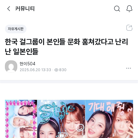
뒤로가기
커뮤니티
알림
커뮤니티
검색
공유하기
자유게시판
한국 걸그룹이 본인들 문화 훔쳐갔다고 난리
난 일본인들
현이504
더보기
2025.06.20 13:33
830