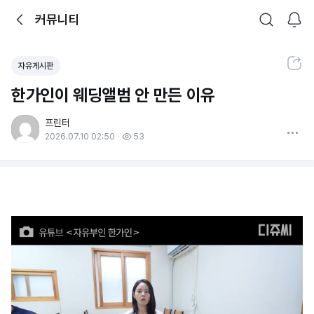
뒤로가기
커뮤니티
알림
커뮤니티
검색
공유하기
자유게시판
한가인이 웨딩앨범 안 만든 이유
프린터
더보기
2026.07.10 02:50
53