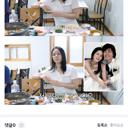
댓글
0
등록순
좋아요순