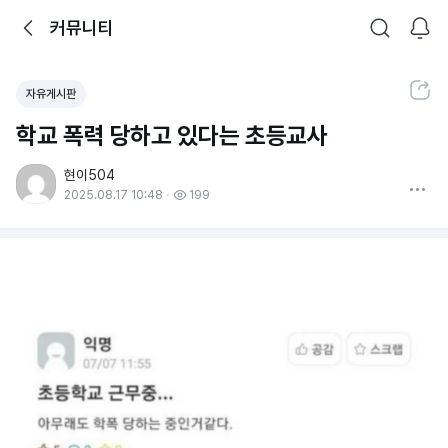
뒤로가기
커뮤니티
알림
커뮤니티
검색
공유하기
자유게시판
학교 폭력 당하고 있다는 초등교사
현이504
더보기
2025.08.17 10:48
199