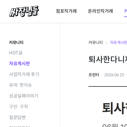
싸장님들
점포직거래
온라인직거래
커뮤니티
커뮤니티
자유게시
HOT글
퇴사한다니까
자유게시판
사업직거래 후기
프린터
2026.06.25
유머·핫이슈
성공실패이야기
구인·구직
질문답변