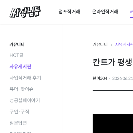
싸장님들
점포직거래
온라인직거래
커뮤니티
커뮤니티
자유게시
HOT글
칸트가 평생
자유게시판
사업직거래 후기
현이504
2026.06.2
유머·핫이슈
성공실패이야기
구인·구직
질문답변