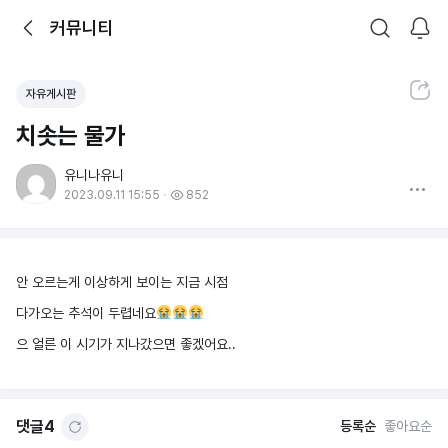
뒤로가기
커뮤니티
알림
커뮤니티
검색
공유하기
자유게시판
치솟는 물가
유니나유니
더보기
2023.09.11 15:55
852
안 오르는게 이상하게 보이는 지금 시점
다가오는 추석이 두렵네요
으 얼른 이 시기가 지나갔으면 좋겠어요..
댓글
4
등록순
좋아요순