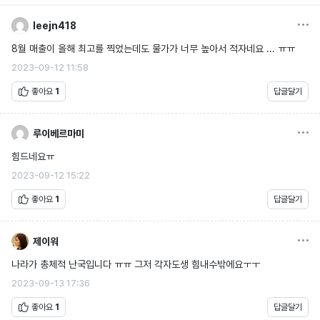
옵션
leejn418
8월 매출이 올해 최고를 찍었는데도 물가가 너무 높아서 적자네요 ... ㅠㅠ
2023-09-12 11:58
좋아요
1
답글달기
옵션
루이베르마미
힘드네요ㅠ
2023-09-12 15:22
좋아요
1
답글달기
옵션
제이워
나라가 총체적 난국입니다 ㅠㅠ 그저 각자도생 힘내수밖에요ㅜㅜ
2023-09-13 17:36
좋아요
1
답글달기