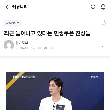
뒤로가기
커뮤니티
알림
커뮤니티
검색
공유하기
자유게시판
최근 늘어나고 있다는 민생쿠폰 진상들
현이504
더보기
2025.08.02 23:38
204