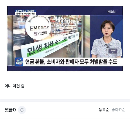
아니 이건 좀
댓글
0
등록순
좋아요순