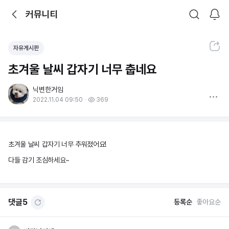
뒤로가기
커뮤니티
알림
커뮤니티
검색
공유하기
자유게시판
초겨울 날씨 갑자기 너무 춥네요
닉변한거임
더보기
2022.11.04 09:50
369
초겨울 날씨 갑자기 너무 추워졌어요!
다들 감기 조심하세요~
댓글
5
등록순
좋아요순
옵션