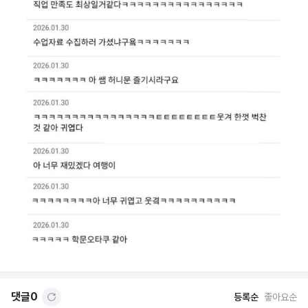
댓글
0
등록순
좋아요순