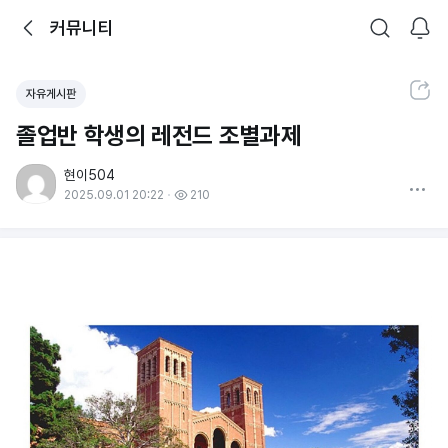
뒤로가기
커뮤니티
알림
커뮤니티
검색
공유하기
자유게시판
졸업반 학생의 레전드 조별과제
현이504
더보기
2025.09.01 20:22
210