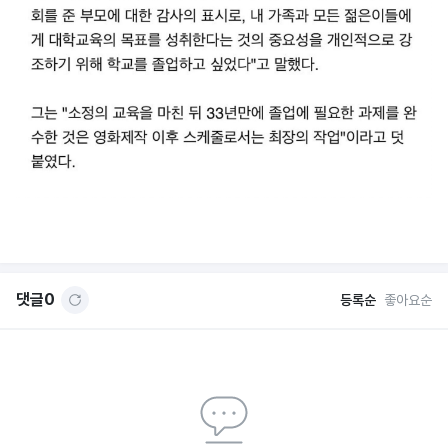
댓글
0
등록순
좋아요순