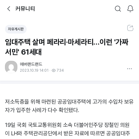
뒤로가기
커뮤니티
알림
커뮤니티
검색
공유하기
자유게시판
임대주택 살며 페라리·마세라티…이런 '가짜
서민' 61세대
에버랜드랜드
더보기
2023.10.19 14:01
734
저소득층을 위해 마련된 공공임대주택에 고가의 수입차 보유
자가 입주한 사례가 다수 확인됐다.
19일 국회 국토교통위원회 소속 더불어민주당 장철민 의원
이 LH와 주택관리공단에서 받은 자료에 따르면 공공임대주