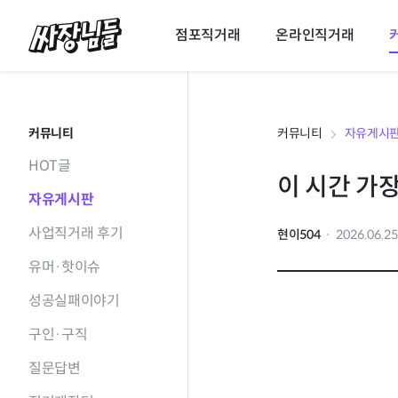
싸장님들
점포직거래
온라인직거래
커뮤니티
커뮤니티
자유게시
HOT글
이 시간 가
자유게시판
사업직거래 후기
현이504
2026.06.2
유머·핫이슈
성공실패이야기
구인·구직
질문답변