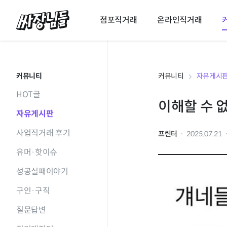
싸장님들
점포직거래
온라인직거래
커뮤니티
커뮤니티
자유게시
HOT글
이해할 수 
자유게시판
사업직거래 후기
프린터
2025.07.21
유머·핫이슈
성공실패이야기
구인·구직
질문답변