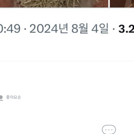
순
좋아요순