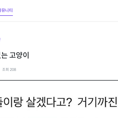
커뮤니티
판
없는 고양이
조회 208