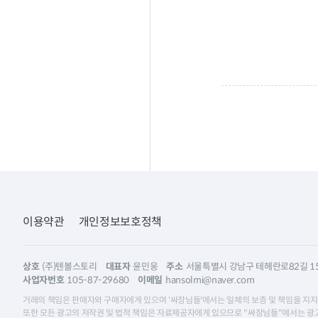
이용약관
개인정보보호정책
상호
(주)텐볼스토리
대표자
윤민웅
주소
서울특별시 강남구 테헤란로82길 15,
사업자번호
105-87-29680
이메일
hansolmi@naver.com
거래의 책임은 판매자와 구매자에게 있으며 '싸장님들'에서는 일체의 보증 및 책임을 지지
또한 모든 광고의 저작권 및 법적 책임은 자료제공자에게 있으므로 "싸장님들"에서는 광고