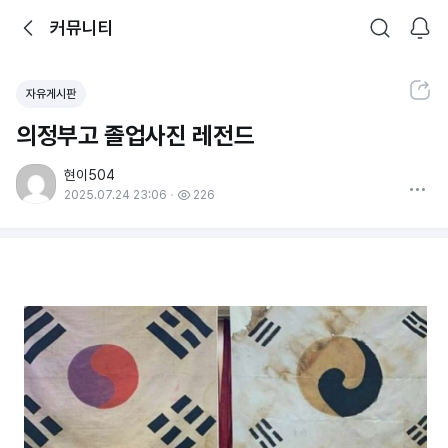
뒤로가기
커뮤니티
알림
커뮤니티
검색
공유하기
자유게시판
의정부고 졸업사진 레전드
현이504
더보기
2025.07.24 23:06
226