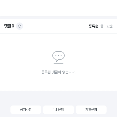
댓글
0
등록순
좋아요순
등록된 댓글이 없습니다.
공지사항
1:1 문의
제휴문의