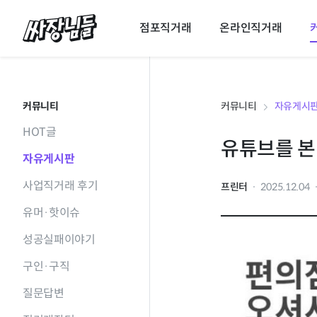
싸장님들
점포직거래
온라인직거래
커뮤니티
커뮤니티
자유게시
HOT글
유튜브를 본
자유게시판
사업직거래 후기
프린터
2025.12.04
유머·핫이슈
성공실패이야기
구인·구직
질문답변