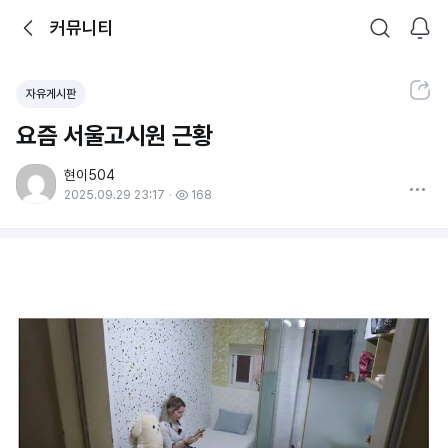
뒤로가기
커뮤니티
알림
커뮤니티
검색
공유하기
자유게시판
요즘 서울고시원 근황
현이504
더보기
2025.09.29 23:17
168