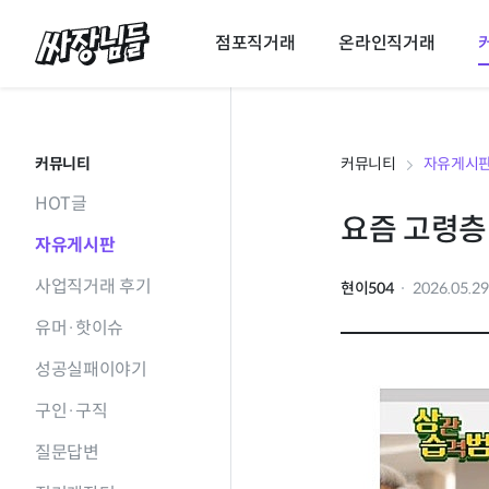
싸장님들
점포직거래
온라인직거래
커뮤니티
커뮤니티
자유게시
HOT글
요즘 고령층
자유게시판
사업직거래 후기
현이504
2026.05.2
유머·핫이슈
성공실패이야기
구인·구직
질문답변