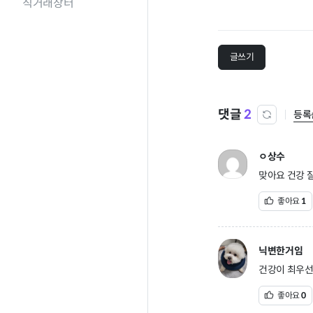
직거래장터
글쓰기
댓글
2
등록
ㅇ상수
맞아요 건강 잘
좋아요
1
닉변한거임
건강이 최우선입
좋아요
0