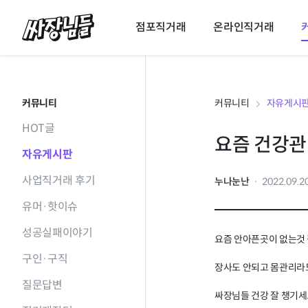
싸장님들
점포직거래
온라인직거래
커뮤니티
커뮤니티
자유게시
HOT글
요즘 건강
자유게시판
사업직거래 후기
누나눈난
2022.09.2
유머·핫이슈
성공실패이야기
요즘 안아픈곳이 없는것 
구인·구직
장사도 안되고 몸관리라
질문답변
싸장님들 건강 잘 챙기세