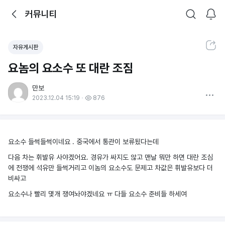
뒤로가기
커뮤니티
알림
커뮤니티
검색
공유하기
자유게시판
요놈의 요소수 또 대란 조짐
만보
더보기
2023.12.04 15:19
876
요소수 들썩들썩이네요 . 중국에서 통관이 보류됬다는데
다음 차는 휘발유 사야겠어요. 경유가 싸지도 않고 맨날 뭐만 하면 대란 조심
에 전쟁에 석유만 들썩거리고 이놈의 요소수도 문제고 차값은 휘발유보다 더
비싸고
요소수나 빨리 몇개 쟁여놔야겠네요 ㅠ 다들 요소수 준비들 하세여