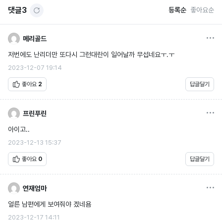
댓글
3
등록순
좋아요순
옵션
메리골드
저번에도 난리더만 또다시 그런대란이 일어날까 무섭네요ㅜ.ㅜ
2023-12-07 19:14
좋아요
2
답글달기
옵션
프린푸린
아이고..
2023-12-13 15:37
좋아요
0
답글달기
옵션
연재엄마
얼른 남편에게 보여줘야 겠네욤
2023-12-17 14:11