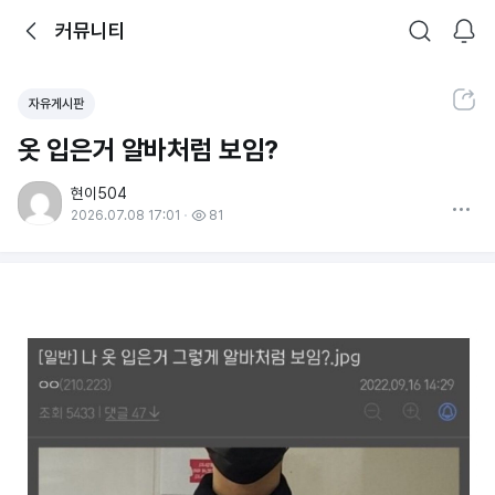
뒤로가기
커뮤니티
알림
커뮤니티
검색
공유하기
자유게시판
옷 입은거 알바처럼 보임?
현이504
더보기
2026.07.08 17:01
81