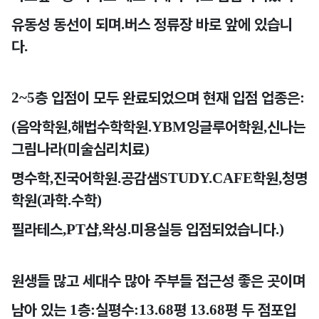
유동성 동선이 되며
.
버스 정류장 바로 앞에 있습니
다
.
2~5
층 입점이 모두 완료되었으며 현재 입점 업종은
:
(
음악학원
,
해법수학학원
.YBM
잉글루어학원
,
신나는
그림나라
(
미술심리치료
)
명수학
,
진국어학원
.
공감샘
STUDY.CAFE
학원
,
청명
학원
(
과학
.
수학
)
필라테스
,PT
샵
,
왁싱
.
미용실등 입점되었습니다
.)
원생들 많고 세대수 많아 주부들 접근성 좋은 곳이며
남아 있는
1
층
:
실평수
:13.68
평
13.68
평 두 점포입