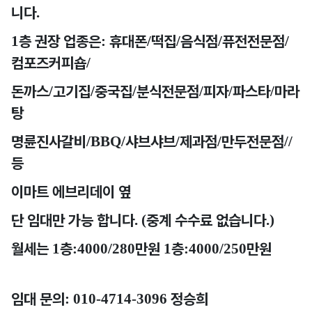
니다
.
1
층 권장 업종은
:
휴대폰
/
떡집
/
음식점
/
퓨전전문점
/
컴포즈커피숍
/
돈까스
/
고기집
/
중국집
/
분식전문점
/
피자
/
파스타
/
마라
탕
명륜진사갈비
/BBQ/
샤브샤브
/
제과점
/
만두전문점
//
등
이마트 에브리데이 옆
단 임대만 가능 합니다
. (
중계 수수료 없습니다
.)
월세는
1
층
:4000/280
만원
1
층
:4000/250
만원
임대 문의
: 010-4714-3096
정승희