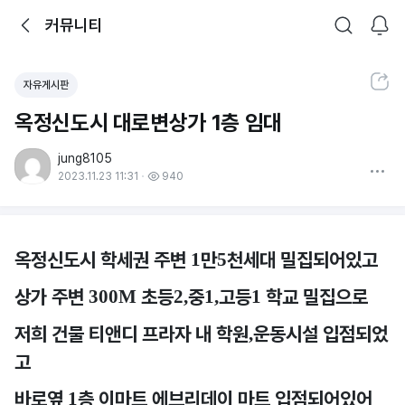
뒤로가기
커뮤니티
알림
커뮤니티
검색
공유하기
자유게시판
옥정신도시 대로변상가 1층 임대
jung8105
더보기
2023.11.23 11:31
940
옥정신도시 학세권 주변
1
만
5
천세대 밀집되어있고
상가 주변
300M
초등
2,
중
1,
고등
1
학교 밀집으로
저희 건물 티앤디 프라자 내 학원
,
운동시설 입점되었
고
바로옆
1
층 이마트 에브리데이 마트 입점되어있어