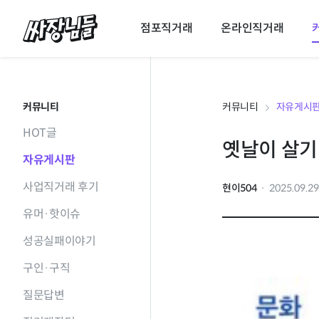
싸장님들
점포직거래
온라인직거래
커뮤니티
커뮤니티
자유게시
HOT글
옛날이 살기
자유게시판
사업직거래 후기
현이504
2025.09.2
유머·핫이슈
성공실패이야기
구인·구직
질문답변