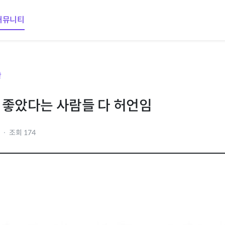
커뮤니티
판
 좋았다는 사람들 다 허언임
9
조회 174