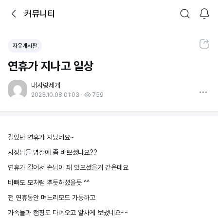
뒤로가기
커뮤니티
알림
커뮤니티
검색
공유하기
자유게시판
연휴가 지나고 일상
내사랑세개
더보기
2023.10.08 01:03
759
길었던 연휴가 지났네요~
사장님들 명절에 좀 바쁘셨나요??
연휴가 길어서 손님이 꽤 있으셨을거 같은데요
바빠도 모처럼 뿌듯하셨을듯 ^^
전 연휴동안 며느리모드 가동하고
가족들과 캠핑도 다녀오고 알차게 보냈네요~~