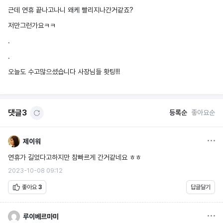
근데 연휴 끝나고나니 왜케 빨리지나간거같죠?
저만그런가요ㅋㅋ
.
.
오늘도 수고많으셨습니다 사장님들 홧팅!!!
댓글
3
등록순
좋아요순
옵션
제이워
연휴가 길었다고하지만 참빠르게 간거같네요 ㅎㅎ
2023-10-08 09:12
좋아요
3
답글달기
옵션
루이베르마미