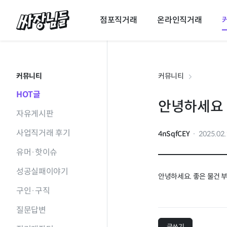
싸장님들
점포직거래
온라인직거래
커뮤니티
커뮤니티
HOT글
안녕하세요
자유게시판
사업직거래 후기
4nSqfCEY
2025.02
유머·핫이슈
성공실패이야기
안녕하세요. 좋은 물건
구인·구직
질문답변
글쓰기