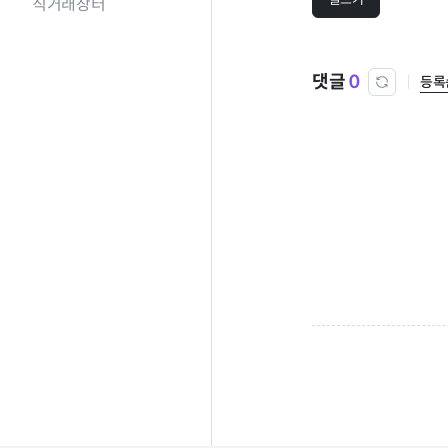
직거래장터
댓글
0
등록