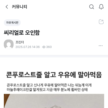
뒤로가기
커뮤니티
알림
커뮤니티
검색
공유하기
자유게시판
씨리얼로 오인함
프린터
더보기
2025.07.26 14:36
360